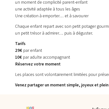
un moment de complicité parent-enfant
une activité adaptée à tous les âges
Une création à emporter… et à savourer
Chaque enfant repart avec son petit potager gour
un petit trésor à admirer… puis à déguster.
Tarifs
29€
par enfant
10€
par adulte accompagnant
Réservez votre moment
Les places sont volontairement limitées pour prése
Venez partager un moment simple, joyeux et plein 
• Présence obligatoire d’un adulte accompagnant
Tarif :
A partir de
10.00
€
Chaque enfant doit obligatoirement être accompagné
L’activité proposée ne constitue pas un service de 