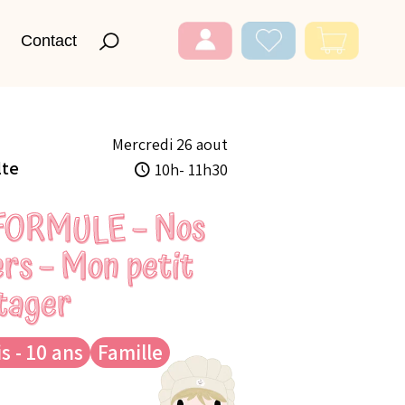
Contact
Mercredi 26 aout
lte
10h- 11h30
FORMULE – Nos
ers – Mon petit
tager
s - 10 ans
Famille