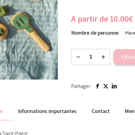
A partir de
10.00
€
Nombre de personne
Place
quantité
Effect
de
NOUVELLE
FORMULE
Partager
-
Nos
P'tits
er
Informations importantes
Contact
Ment
Ateliers
-
Mon
 Saint-Priest