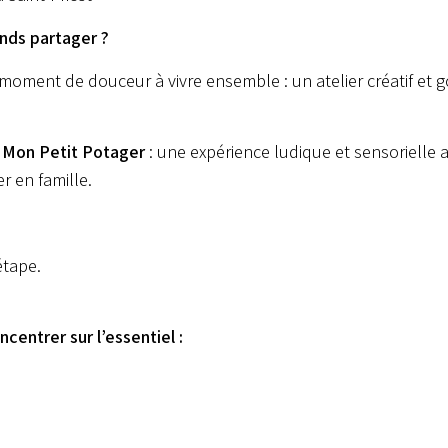
petit
potager
ands partager ?
ment de douceur à vivre ensemble : un atelier créatif et g
t
Mon Petit Potager
: une expérience ludique et sensorielle
r en famille.
étape.
centrer sur l’essentiel :