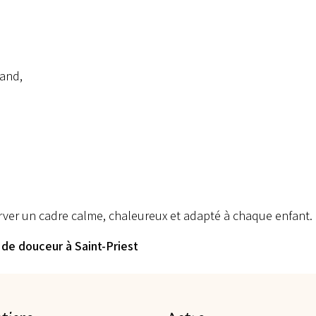
mand,
rver un cadre calme, chaleureux et adapté à chaque enfant.
de douceur à Saint-Priest
 d’un adulte majeur pendant toute la durée de l’atelier.
garde : chaque enfant reste sous la responsabilité de l’adul