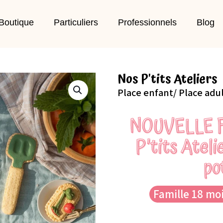
Boutique
Particuliers
Professionnels
Blog
Nos P'tits Ateliers
Place enfant/ Place adu
NOUVELLE 
P’tits Ateli
po
Famille 18 moi