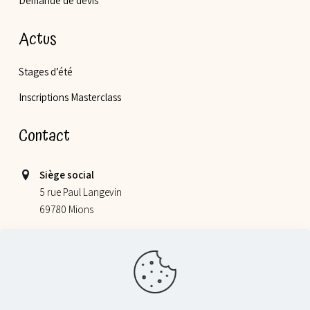
Demande de devis
Actus
Stages d’été
Inscriptions Masterclass
Contact
Siège social
5 rue Paul Langevin
69780 Mions
Lieu de nos ateliers
355 allée Jacques Monod
69800 Saint Priest
06 52 78 58 07