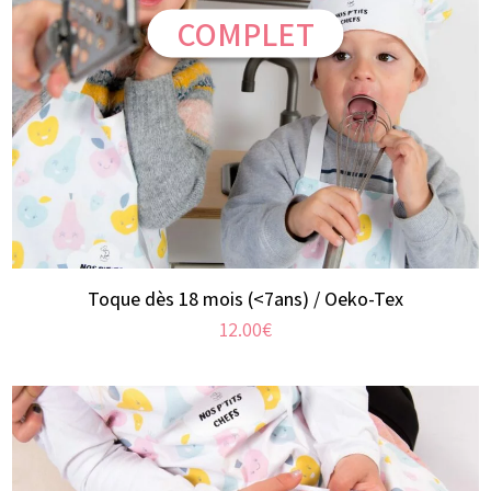
COMPLET
Toque dès 18 mois (<7ans) / Oeko-Tex
12.00
€