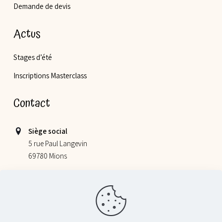
Demande de devis
Actus
Stages d’été
Inscriptions Masterclass
Contact
Siège social
5 rue Paul Langevin
69780 Mions
Lieu de nos ateliers
355 allée Jacques Monod
69800 Saint Priest
06 52 78 58 07