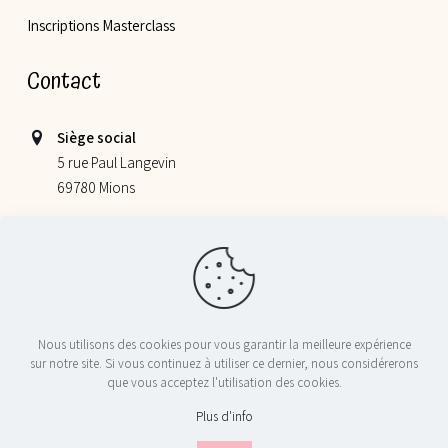
Inscriptions Masterclass
Contact
Siège social
5 rue Paul Langevin
69780 Mions
Lieu de nos ateliers
355 allée Jacques Monod
69800 Saint Priest
06 52 78 58 07
Nous utilisons des cookies pour vous garantir la meilleure expérience
contact@nosptitschefs.com
sur notre site. Si vous continuez à utiliser ce dernier, nous considérerons
que vous acceptez l'utilisation des cookies.
Plus d'info
© 2024 Nos P'tits Chefs - Tous droits réservés - Réalisé par
Licom
Développement
|
Mentions Légales
|
RGPD
|
Conditions générales