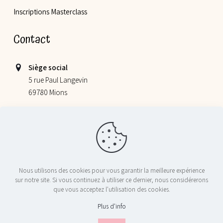
Inscriptions Masterclass
Contact
Siège social
5 rue Paul Langevin
69780 Mions
Lieu de nos ateliers
355 allée Jacques Monod
69800 Saint Priest
06 52 78 58 07
Nous utilisons des cookies pour vous garantir la meilleure expérience
contact@nosptitschefs.com
sur notre site. Si vous continuez à utiliser ce dernier, nous considérerons
que vous acceptez l'utilisation des cookies.
Plus d'info
© 2024 Nos P'tits Chefs - Tous droits réservés - Réalisé par
Licom
Développement
|
Mentions Légales
|
RGPD
|
Conditions générales