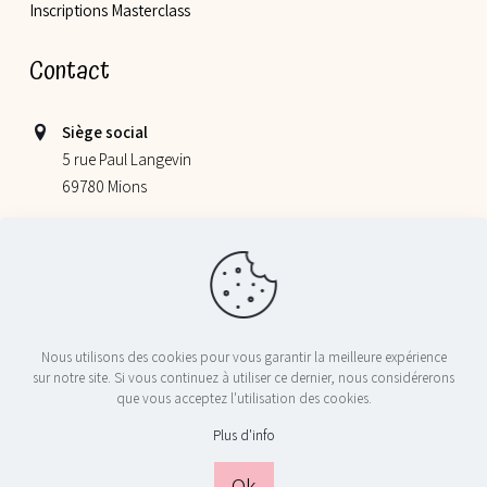
Inscriptions Masterclass
Contact
Siège social
5 rue Paul Langevin
69780 Mions
Lieu de nos ateliers
355 allée Jacques Monod
69800 Saint Priest
06 52 78 58 07
Nous utilisons des cookies pour vous garantir la meilleure expérience
contact@nosptitschefs.com
sur notre site. Si vous continuez à utiliser ce dernier, nous considérerons
que vous acceptez l'utilisation des cookies.
Plus d'info
© 2024 Nos P'tits Chefs - Tous droits réservés - Réalisé par
Licom
Développement
|
Mentions Légales
|
RGPD
|
Conditions générales
Ok