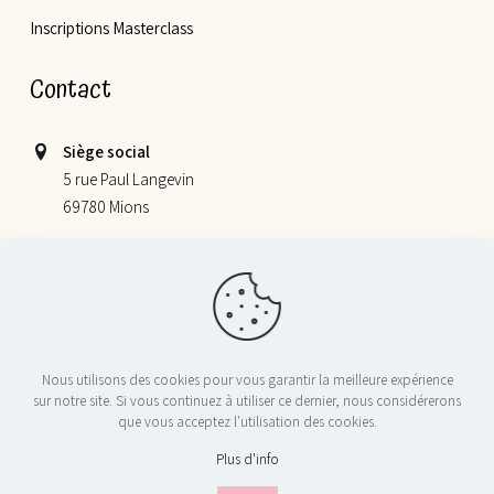
Inscriptions Masterclass
Contact
Siège social
5 rue Paul Langevin
69780 Mions
Lieu de nos ateliers
355 allée Jacques Monod
69800 Saint Priest
06 52 78 58 07
Nous utilisons des cookies pour vous garantir la meilleure expérience
contact@nosptitschefs.com
sur notre site. Si vous continuez à utiliser ce dernier, nous considérerons
que vous acceptez l'utilisation des cookies.
Plus d'info
© 2024 Nos P'tits Chefs - Tous droits réservés - Réalisé par
Licom
Développement
|
Mentions Légales
|
RGPD
|
Conditions générales