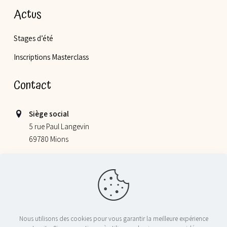
Actus
Stages d’été
Inscriptions Masterclass
Contact
Siège social
5 rue Paul Langevin
69780 Mions
Lieu de nos ateliers
355 allée Jacques Monod
69800 Saint Priest
06 52 78 58 07
Nous utilisons des cookies pour vous garantir la meilleure expérience
contact@nosptitschefs.com