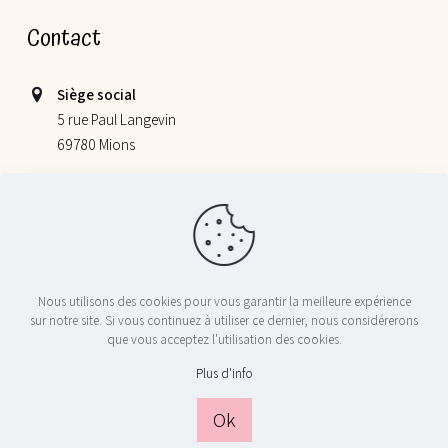
Contact
Siège social
5 rue Paul Langevin
69780 Mions
Lieu de nos ateliers
355 allée Jacques Monod
69800 Saint Priest
06 52 78 58 07
Nous utilisons des cookies pour vous garantir la meilleure expérience
contact@nosptitschefs.com
sur notre site. Si vous continuez à utiliser ce dernier, nous considérerons
que vous acceptez l'utilisation des cookies.
Plus d'info
© 2024 Nos P'tits Chefs - Tous droits réservés - Réalisé par
Licom
Développement
|
Mentions Légales
|
RGPD
|
Conditions générales
Ok
de ventes (CGV)
|
Règlement Jeu Concours Instagram